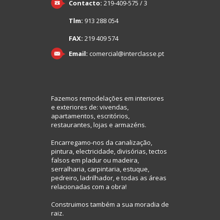
Contacto:
219-409-575 / 3
Tlm:
913 288 054
FAX:
219 409 574
Email:
comercial@interclasse.pt
Fazemos remodelações em interiores
e exteriores de: vivendas,
apartamentos, escritórios,
restaurantes, lojas e armazéns.
Encarregamo-nos da canalização,
pintura, electricidade, divisórias, tectos
falsos em pladur ou madeira,
serralharia, carpintaria, estuque,
pedreiro, ladrilhador, e todas as áreas
relacionadas com a obra!
Construimos também a sua moradia de
raiz.