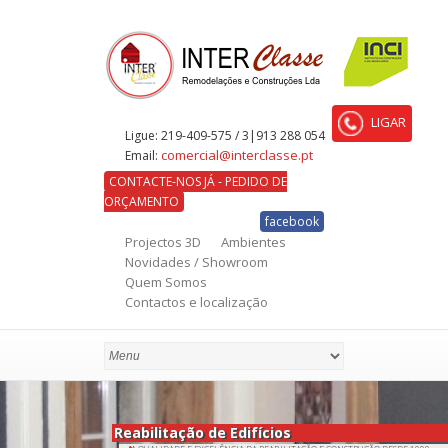
LIGAR
Ligue:
219-409-575 / 3|913 288 054
comercial@interclasse.pt
Email:
CONTACTE-NOS JÁ - PEDIDO DE
ORÇAMENTO
facebook
Projectos 3D
Ambientes
Novidades / Showroom
Quem Somos
Contactos e localização
Reabilitação de Edifícios