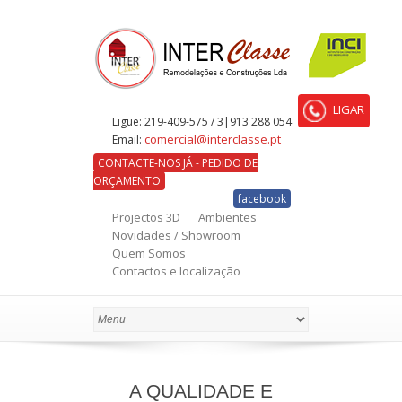
LIGAR
Ligue:
219-409-575 / 3|913 288 054
comercial@interclasse.pt
Email:
CONTACTE-NOS JÁ - PEDIDO DE
ORÇAMENTO
facebook
Projectos 3D
Ambientes
Novidades / Showroom
Quem Somos
Contactos e localização
A QUALIDADE E