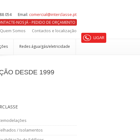
comercial@interclasse.pt
288 054
Email:
NTACTE-NOS JÁ - PEDIDO DE ORÇAMENTO
Quem Somos
Contactos e localização
LIGAR
ações
Redes água/gás/eletricidade
ÇÃO DESDE 1999
RCLASSE
Remodelações
Telhados / Isolamentos
eabilitação de Edifícios