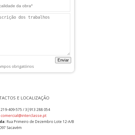
Enviar
ampos obrigatórios
TACTOS E LOCALIZAÇÃO
:
219-409-575 / 3|913 288 054
comercial@interclasse.pt
:
da:
Rua Primeiro de Dezembro Lote 12-A/B
097 Sacavém