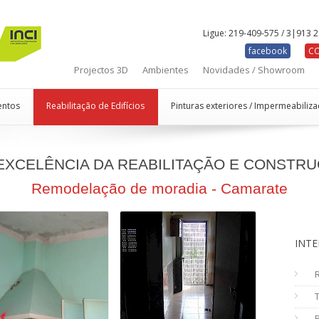
Ligue:
219-409-575 / 3|913 
facebook
CO
Projectos 3D
Ambientes
Novidades / Showroom
entos
Reabilitação de Edifícios
Pinturas exteriores / Impermeabiliz
 EXCELÊNCIA DA REABILITAÇÃO E CONSTRU
Remodelação de moradia - Camarate
INTE
R